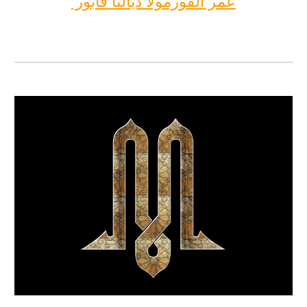
عمّر الفورمولا ديالنا فابور