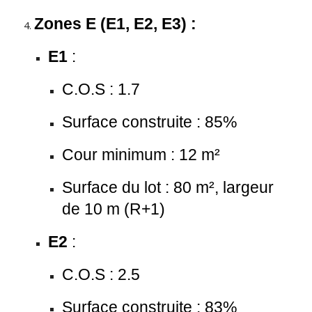
Zones E (E1, E2, E3) :
E1
:
C.O.S : 1.7
Surface construite : 85%
Cour minimum : 12 m²
Surface du lot : 80 m², largeur
de 10 m (R+1)
E2
:
C.O.S : 2.5
Surface construite : 83%