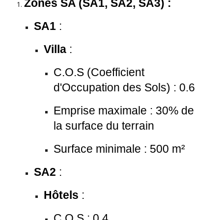
Zones SA (SA1, SA2, SA3) :
SA1
:
Villa
:
C.O.S (Coefficient
d'Occupation des Sols) : 0.6
Emprise maximale : 30% de
la surface du terrain
Surface minimale : 500 m²
SA2
:
Hôtels
:
C.O.S : 0.4